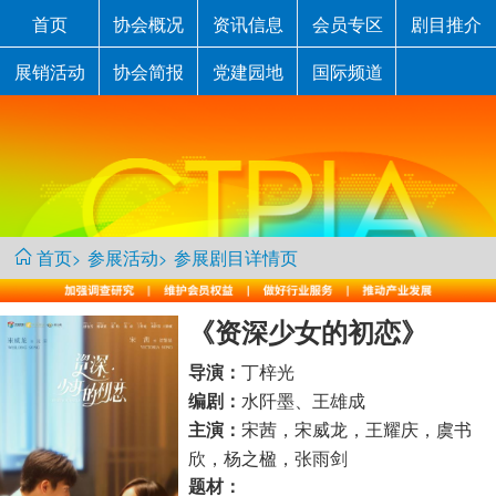
首页
协会概况
资讯信息
会员专区
剧目推介
展销活动
协会简报
党建园地
国际频道
首页
参展活动
参展剧目详情页
>
>
《资深少女的初恋》
丁梓光
导演：
水阡墨、王雄成
编剧：
宋茜，宋威龙，王耀庆，虞书
主演：
欣，杨之楹，张雨剑
题材：