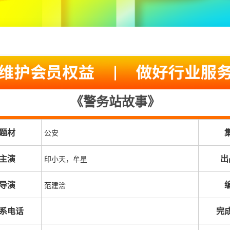
《警务站故事》
题材
公安
主演
出
印小天，牟星
导演
范建浍
系电话
完