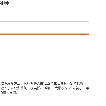
子邮件
经过深思熟虑后，选取的多为贴近当今生活具有一定时代感与
融入了以公安系统二级英模、“全国十大楷模”，不忘初心、牢
的感人点滴。