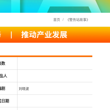
首页
/
《警务站故事》
集数
品人
编剧
刘晓波
成日期