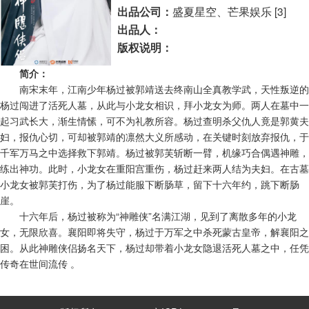
盛夏星空、芒果娱乐 [3]
出品公司：
出品人：
版权说明：
简介：
南宋末年，江南少年杨过被郭靖送去终南山全真教学武，天性叛逆的
杨过闯进了活死人墓，从此与小龙女相识，拜小龙女为师。两人在墓中一
起习武长大，渐生情愫，可不为礼教所容。杨过查明杀父仇人竟是郭黄夫
妇，报仇心切，可却被郭靖的凛然大义所感动，在关键时刻放弃报仇，于
千军万马之中选择救下郭靖。杨过被郭芙斩断一臂，机缘巧合偶遇神雕，
练出神功。此时，小龙女在重阳宫重伤，杨过赶来两人结为夫妇。在古墓
小龙女被郭芙打伤，为了杨过能服下断肠草，留下十六年约，跳下断肠
崖。
十六年后，杨过被称为“神雕侠”名满江湖，见到了离散多年的小龙
女，无限欣喜。襄阳即将失守，杨过于万军之中杀死蒙古皇帝，解襄阳之
困。从此神雕侠侣扬名天下，杨过却带着小龙女隐退活死人墓之中，任凭
传奇在世间流传
。