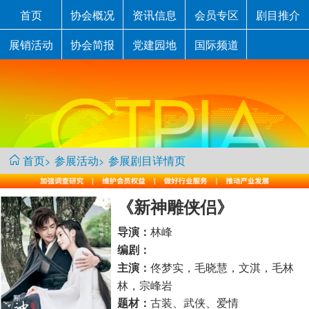
首页
协会概况
资讯信息
会员专区
剧目推介
展销活动
协会简报
党建园地
国际频道
首页
参展活动
参展剧目详情页
>
>
《新神雕侠侣》
林峰
导演：
编剧：
佟梦实，毛晓慧，文淇，毛林
主演：
林，宗峰岩
古装、武侠、爱情
题材：