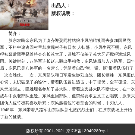
出品人：
版权说明：
简介：
胶东农民余东风为了凑齐迎娶同村姑娘小凤的聘礼而去参加国民党
军，不料中途逃回村里却发现村子被日本 人扫荡，小凤生死不明。东风
得知幕后黑手是维持会会长苏大牙，进城不仅杀了苏大牙还搅得满城风
雨。关键时刻，八路军连长赵志毅出手相救，东风随后加入八路军。四年
后，东风已是八路军的一名营长，凭借着自己“智、猛、抠”带着队伍打了
一次次胜仗。一次，东风部队和日军发生惨烈血战，团长牺牲，东风报仇
心切，未识破鬼子的诡计，带着队伍冒进追击，中了埋伏，全军覆没。东
风无脸回去，隐姓埋名参加了县大队，带着这支县大队不断壮大，在一次
战斗中跟老部队重逢。东风重回部队，但突然要求去文工团唱戏，原来灭
团仇人佐竹极其喜欢听戏；东风趁着佐竹看堂会的时候，手刃仇人。
1945年，东风带着八路军山东纵队新七旅的战士们，在胶东战场上开始
了新的征战。
版权所有 2001-2021 京ICP备13049289号-1