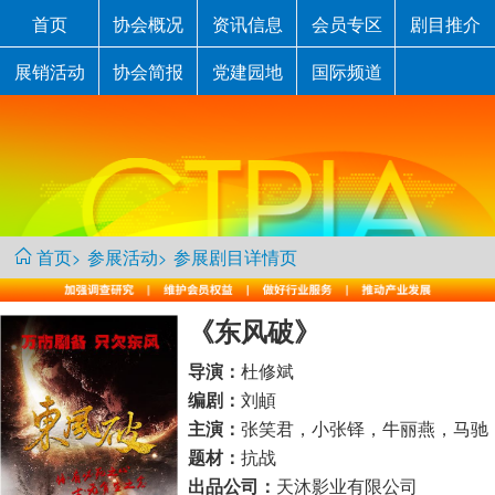
首页
协会概况
资讯信息
会员专区
剧目推介
展销活动
协会简报
党建园地
国际频道
首页
参展活动
参展剧目详情页
>
>
《东风破》
杜修斌
导演：
刘頔
编剧：
张笑君，小张铎，牛丽燕，马驰
主演：
抗战
题材：
天沐影业有限公司
出品公司：