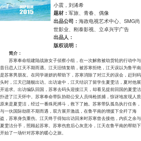
小震，刘浠希
军旅、青春、偶像
题材：
海政电视艺术中心、SMG尚
出品公司：
世影业、刚泰影视、立卓兴宇广告
出品人：
版权说明：
简介：
苏寒奉命组建陆战旅女子侦察小组，在一次解救被劫货轮的行动中与
昔日恋人江天不期而遇。江天旧情复萌，被苏寒拒绝，江天误以为鲁平南
是苏寒男朋友。在同学谢妍的帮助下，苏寒消除了对江天的误会，赶到码
头时，江天已随舰出访。出访途中，江天结识了留学生夏雯洁，夏对他展
开追求。出访编队回国，苏寒去码头迎接江天，却看见提前回国的夏雯洁
扑进了江天怀中。苏寒奉命带队协助公安人员缉枪抓捕，惊讶地发现人质
原来是夏雯洁，经过一番殊死搏斗，救下了她。苏寒带队孤岛执行任务，
与一伙国际劫匪不期而遇，双方展开激战，在鲁平南的增援下全歼了海
盗，苏寒身负重伤。江天终于得知出访回来时苏寒曾去接他，内疚之余与
夏雯洁分手，照顾起苏寒。苏寒伤愈后心灰意冷，江天在鲁平南的帮助下
开始了一场针对苏寒的暖心之旅。