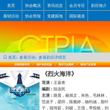
首页
协会概况
资讯信息
会员专区
剧目推介
展销活动
协会简报
党建园地
国际频道
首页
参展活动
参展剧目详情页
>
>
《烈火海洋》
王葆青
导演：
段连民
编剧：
路晨，杨旭文，米热，毛林林，
主演：
范凌子，梁田，陈雅婷，杨钧涵，殷叶
子，陆琦蔚，刘硕，王强，李悦铭，刘