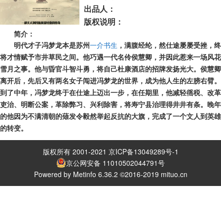
出品人：
版权说明：
简介：
明代才子冯梦龙本是苏州
一介书生
，满腹经纶，然仕途屡屡受挫，终
将才情赋予市井草民之间。他巧遇一代名伶侯慧卿，并因此惹来一场风花
雪月之事。他与昏官斗智斗勇，将自己杜康酒店的招牌发扬光大。侯慧卿
离开后，先后又有两名女子闯进冯梦龙的世界，成为他人生的左膀右臂。
到了中年，冯梦龙终于在仕途上迈出一步，在任期里，他减轻徭税、改革
吏治、明断公案，革除弊习、兴利除害，将寿宁县治理得井井有条。晚年
的他因为不满清朝的薙发令毅然举起反抗的大旗，完成了一个文人到英雄
的转变。
版权所有 2001-2021 京ICP备13049289号-1
京公网安备 11010502044791号
Powered by Metinfo 6.36.2 ©2016-2019 mituo.cn