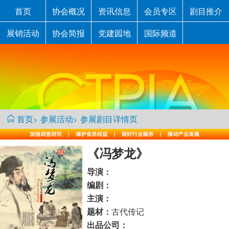
首页
协会概况
资讯信息
会员专区
剧目推介
展销活动
协会简报
党建园地
国际频道
首页
参展活动
参展剧目详情页
>
>
《冯梦龙》
导演：
编剧：
主演：
古代传记
题材：
出品公司：