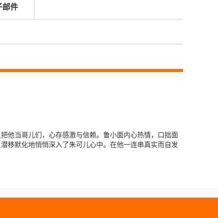
子邮件
只把他当哥儿们，心存感激与信赖。鲁小面内心热情，口拙面
良潜移默化地悄悄深入了朱可儿心中。在他一连串真实而自发