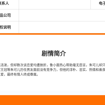
联系人
电
品公司
权说明
剧情简介
亮活泼，但却数次谈恋爱均遭挫折，鲁小面热心帮助毫无怨言，朱可儿却
家王冠等朱可儿历任男友面前没有竞争力，但他的淳朴、忠实、热情和善
真爱，最终有情人终成眷属。