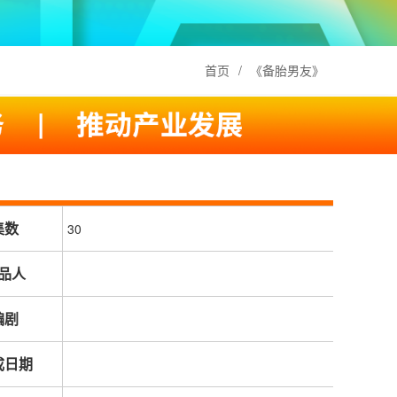
首页
/
《备胎男友》
集数
30
品人
编剧
成日期