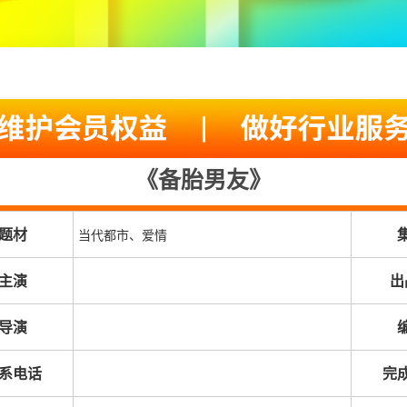
《备胎男友》
题材
当代都市、爱情
主演
出
导演
系电话
完