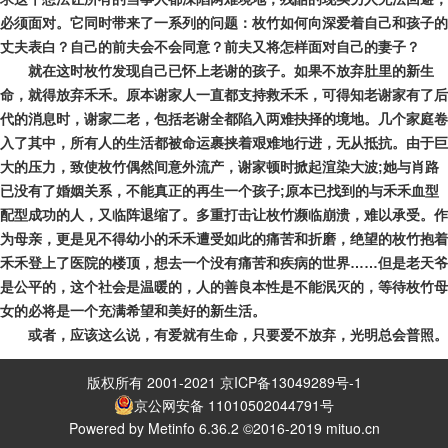
必须面对。它同时带来了一系列的问题：枚竹如何向深爱着自己和孩子的
丈夫表白？自己的前夫会不会同意？前夫又将怎样面对自己的妻子？
就在这时枚竹发现自己已怀上老谢的孩子。如果不放弃肚里的新生
命，就得放弃禾禾。原本谢家人一直都支持救禾禾，可得知老谢家有了后
代的消息时，谢家二老，包括老谢全都陷入两难抉择的境地。几个家庭卷
入了其中，所有人的生活都被命运裹挟着艰难地行进，无从抵抗。由于巨
大的压力，致使枚竹偶然间意外流产，谢家顿时掀起渲染大波;她与肖路
已没有了婚姻关系，不能真正的再生一个孩子;原本已找到的与禾禾血型
配型成功的人，又临阵退缩了。多重打击让枚竹濒临崩溃，难以承受。作
为母亲，更是见不得幼小的禾禾遭受如此的痛苦和折磨，绝望的枚竹抱着
禾禾登上了医院的楼顶，想去一个没有痛苦和疾病的世界……但是老天爷
是公平的，这个社会是温暖的，人的善良本性是不能泯灭的，等待枚竹母
女的必将是一个充满希望和美好的新生活。
或者，应该这么说，有爱就有生命，只要爱不放弃，光明总会普照。
版权所有 2001-2021 京ICP备13049289号-1
京公网安备 11010502044791号
Powered by Metinfo 6.36.2 ©2016-2019 mituo.cn