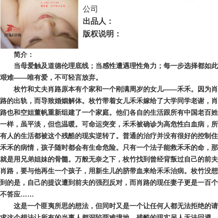
公司
出品人：
版权说明：
简介：
当母爱触及道德伦理底线；当感性遭遇理性角力；每一步选择都如此
艰难——唯有爱，不可轻言放弃。
枚竹和丈夫肖路原本有个家和一个刚满周岁的女儿——禾禾。因为肖
路的出轨，而导致婚姻解体。枚竹带着女儿禾禾嫁给了大学同学老谢，肖
路也和空姐董帆重新组建了一个家庭。他们各自的生活跟所有中国老百姓
一样，虽平淡，但也温暖。可命运突变，禾禾被确诊为高危性白血病，所
有人的生活都被这个残酷的现实逆转了。普通的治疗并没有很好的控制住
禾禾的病情，孩子随时都会有生命危险。只有一个法子能救禾禾的命，那
就是用兄弟姐妹的骨髓。万般无奈之下，枚竹找到曾经背叛过自己的前夫
肖路，要与他再生一个孩子，用新生儿的脐带血来给禾禾治病。枚竹没想
到的是，自己的提议遭到前夫的强烈反对，而肖路的现任妻子更是一百个
不答应……
这是一个匪夷所思的想法，但同时又是一个让任何人都无法拒绝的请
求这个想法让所有的当事人都深陷两难境地，残酷的现实另人无法回避，