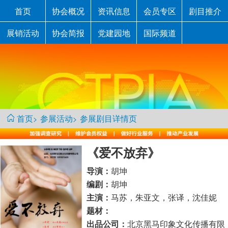
首页
协会概况
资讯信息
会员专区
剧目推介
展销活动
协会简报
党建园地
国际频道
首页
参展活动
参展剧目详情页
>
>
《爱不放弃》
胡坤
导演：
胡坤
编剧：
马苏，朱亚文，张译，沈佳妮
主演：
题材：
北京黑马印象文化传播有限
出品公司：