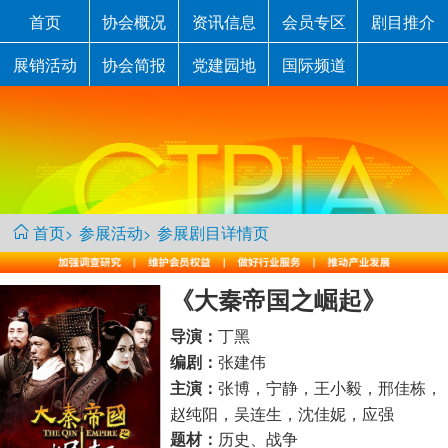
首页
协会概况
资讯信息
会员专区
剧目推介
展销活动
协会简报
党建园地
国际频道
首页
参展活动
参展剧目详情页
>
>
《大秦帝国之崛起》
丁黑
导演：
张建伟
编剧：
张博，宁静，王小毅，邢佳栋，
主演：
赵纯阳，吴连生，沈佳妮，应强
历史、战争
题材：