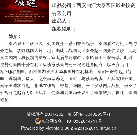
西安曲江大秦帝国影业投资
出品公司：
有限公司
出品人：
版权说明：
简介：
秦昭襄王当政不久，列国展开一系列兼并战争。秦国看准时机，先与
齐连横，攻略魏国大片土地。由此，战国到了秦齐赵三国并强阶段。此时
秦国国内，穰侯魏冉擅权，宣太后芈月掌政，秦昭襄王王权旁落。此时，
局势对秦国十分有利：纵横家苏秦与燕王秘约赴齐间齐，以灭齐为目
标“死间”齐国。面对国内政治困局和国外有利机遇，秦昭王毅然起用范
雎，逐魏冉、废太后之权而恭养之。同时，与苏秦合谋，举兵攻破齐国。
秦昭王遣将白起，相继在伊阙、郢都、华阳、长平发动四大战役，歼灭了
韩魏齐楚赵百万以上兵力，使秦与列国消长发生了根本转折。自此，秦国
崛起。
版权所有 2001-2021 京ICP备13049289号-1
京公网安备 11010502044791号
Powered by Metinfo 6.36.2 ©2016-2019 mituo.cn