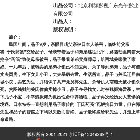
北京利群影视广东光午影业
出品公司：
有限公司
出品人：
版权说明：
简介：
民国年间，品子9岁，亲眼目睹父亲被日本人杀害，临终前父亲
将“于氏药笺”交给品子。母亲带着品子和弟弟逃往北平，路遇劫匪南霸天
抢夺“药笺”致使母亲被害，品子带着弟弟卖身葬母，给西城关家做了家
奴。十几年后，被转卖的弟弟小锁已不知去向。为了等到弟弟，品子与傻
丈夫圆房，生下女儿小丑，丈夫暴病去世。生活所迫，品子与关氏迁居南
城小院，卖艺为生，并结识了共产党员郭先生。杀母仇人南霸天被小锁杀
死。贪图钱财的关氏偷偷卖掉小丑，品子在寻找女儿时被魏振海爱慕，生
下儿子小宝，不幸魏振海为救她性命中弹牺牲，品子再次经历女人悲惨的
境遇。日本特务一直想利用品子家传的“于氏药笺”瓦解抗日力量，但在郭
先生和品子的智谋之下均以失败而告终。品子最终嫁给郭先生，并走上革
命道路。
版权所有 2001-2021 京ICP备13049289号-1