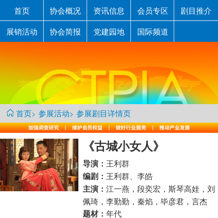
首页
协会概况
资讯信息
会员专区
剧目推介
展销活动
协会简报
党建园地
国际频道
首页
参展活动
参展剧目详情页
>
>
《古城小女人》
王利群
导演：
王利群、李皓
编剧：
江一燕，段奕宏，斯琴高娃，刘
主演：
佩琦，李勤勤，秦焰，毕彦君，言杰
年代
题材：