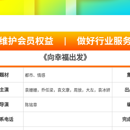
《向幸福出发》
题材
都市、情感
主演
出
袁姗姗，乔任梁，袁文康，周放，大左，袁冰妍
导演
陈铭章
系电话
完