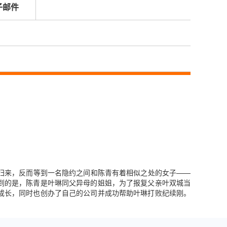
子邮件
归来，反而等到一名隐约之间和陈青有着相似之处的女子——
到的是，陈青是叶琳同父异母的姐姐，为了报复父亲叶双城当
成长，同时也创办了自己的公司并成功帮助叶琳打败纪续刚。
。