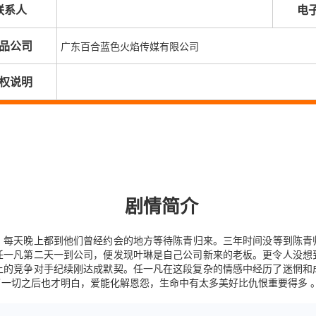
联系人
电
品公司
广东百合蓝色火焰传媒有限公司
权说明
剧情简介
，每天晚上都到他们曾经约会的地方等待陈青归来。三年时间没等到陈青
任一凡第二天一到公司，便发现叶琳是自己公司新来的老板。更令人没想
上的竞争对手纪续刚达成默契。任一凡在这段复杂的情感中经历了迷惘和
一切之后也才明白，爱能化解恩怨，生命中有太多美好比仇恨重要得多 