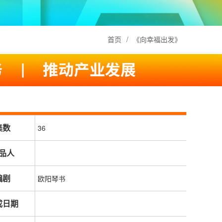
首页
/
《向幸福出发》
集数
36
品人
编剧
欧阳琴书
成日期