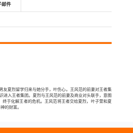
子邮件
的男友夏烈留学归来与她分手，叶伤心。王风范的前妻对王者集
赏识进入王者集团。夏烈与王风范的前妻及商业对头联手，意图
，终于化解王者的危机。王风范将王者交给夏烈，叶子萱和夏
精神的财富。