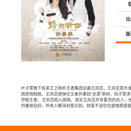
出
版
叶子萱救下有茶王之称的王者集团总裁王风范，王风范意外发
团虎视眈眈，王风范想保住王者并拿回“龙澐”茶树，向子萱
夺取王者，王风范陷入困境。其实王风范并非夏烈的仇人，
烈重修旧好。所有人都深刻意识到，财富不该仅仅是物质层