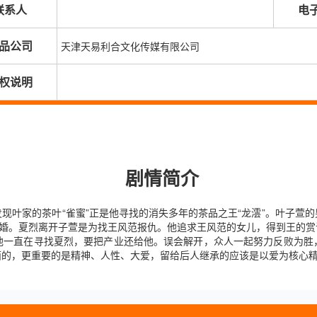
联系人
电
品公司
天津天易利合文化传媒有限公司
权说明
剧情简介
现叶家的茶叶“雀蜜”正是他寻找的消失多年的茶品之王“龙澐”。叶子萱
求婚。夏烈离开子萱是为找王风范报仇。他追求王风范的女儿，得到王的
他一直在寻找夏烈，要把产业还给他。误会解开，众人一起努力反败为胜
面的，更重要的是精神、人性、大爱，留给后人继承的应该是以爱为核心