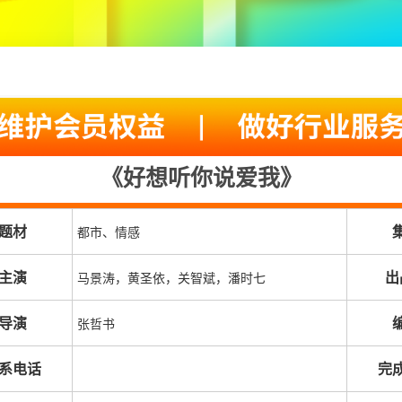
《好想听你说爱我》
题材
都市、情感
主演
出
马景涛，黄圣依，关智斌，潘时七
导演
张哲书
系电话
完