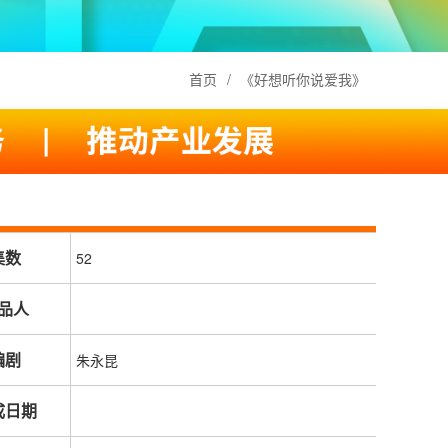
首页
/
《好想听你说爱我》
集数
52
品人
编剧
朱永昆
成日期