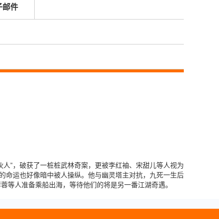
子邮件
伙人”，破获了一桩桩武林奇案，更被李红袖、宋甜儿等人视为
己的命运也好像暗中被人操纵。他与幽灵塔主对抗，九死一生后
蓉蓉等人准备乘船出海，等待他们的将是另一番江湖奇遇。