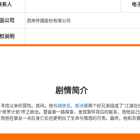
联系人
电
品公司
西岸传媒股份有限公司
权说明
剧情简介
了寻找父亲的冒险。其间，他与
胡铁花
、
姬冰雁
两个好兄弟组成了“江湖合
“修罗计划”呼之欲出。楚留香一路探查，发现案件背后的联系，而他自
。而他在挚友一点红身亡后也更明白了生命与情感的可贵。最终，他和苏