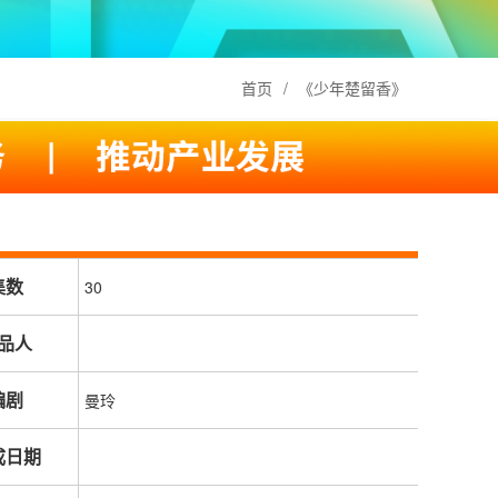
首页
/
《少年楚留香》
集数
30
品人
编剧
曼玲
成日期