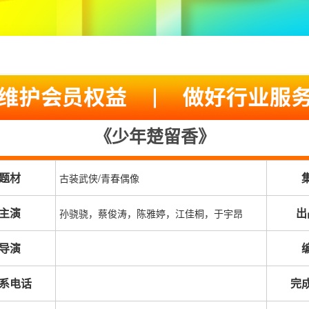
《少年楚留香》
题材
古装武侠/青春偶像
主演
出
孙骁骁，蔡俊涛，陈雅婷，江佳桐，于宇昂
导演
系电话
完