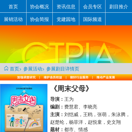
首页
协会概况
资讯信息
会员专区
剧目推介
展销活动
协会简报
党建园地
国际频道
首页
参展活动
参展剧目详情页
>
>
《周末父母》
王为
导演：
费慧君、李晓亮
编剧：
刘恺威，王鸥，张萌，朱泳腾，
主演：
赵楚纶，杨菲洋，赵悦童，史文翔
都市、情感
题材：