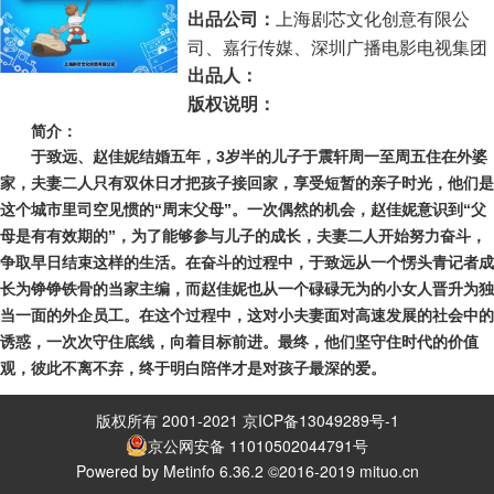
上海剧芯文化创意有限公
出品公司：
司、嘉行传媒、深圳广播电影电视集团
出品人：
版权说明：
简介：
于致远、赵佳妮结婚五年，3岁半的儿子于震轩周一至周五住在外婆
家，夫妻二人只有双休日才把孩子接回家，享受短暂的亲子时光，他们是
这个城市里司空见惯的“周末父母”。一次偶然的机会，赵佳妮意识到“父
母是有有效期的”，为了能够参与儿子的成长，夫妻二人开始努力奋斗，
争取早日结束这样的生活。在奋斗的过程中，于致远从一个愣头青记者成
长为铮铮铁骨的当家主编，而赵佳妮也从一个碌碌无为的小女人晋升为独
当一面的外企员工。在这个过程中，这对小夫妻面对高速发展的社会中的
诱惑，一次次守住底线，向着目标前进。最终，他们坚守住时代的价值
观，彼此不离不弃，终于明白陪伴才是对孩子最深的爱
。
版权所有 2001-2021 京ICP备13049289号-1
京公网安备 11010502044791号
Powered by Metinfo 6.36.2 ©2016-2019 mituo.cn